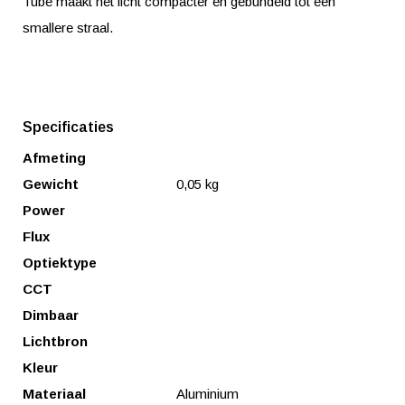
Tube maakt het licht compacter en gebundeld tot een
smallere straal.
Specificaties
Afmeting
Gewicht
0,05 kg
Power
Flux
Optiektype
CCT
Dimbaar
Lichtbron
Kleur
Materiaal
Aluminium