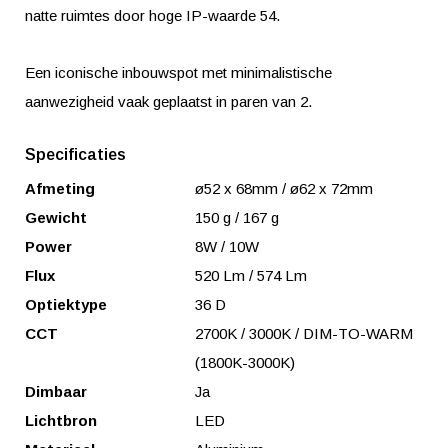
natte ruimtes door hoge IP-waarde 54.
Een iconische inbouwspot met minimalistische
aanwezigheid vaak geplaatst in paren van 2.
Specificaties
Afmeting
ø52 x 68mm / ø62 x 72mm
Gewicht
150 g / 167 g
Power
8W / 10W
Flux
520 Lm / 574 Lm
Optiektype
36 D
CCT
2700K / 3000K / DIM-TO-WARM
(1800K-3000K)
Dimbaar
Ja
Lichtbron
LED