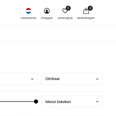
0
0
nederlands
inloggen
verlanglijst
winkelwagen
g
Dimb
aar