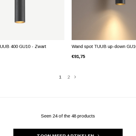
UUB 400 GU10 - Zwart
Wand spot TUUB up-down GU10
€91,75
1
2
Seen 24 of the 48 products
TOON MEER ARTIKELEN