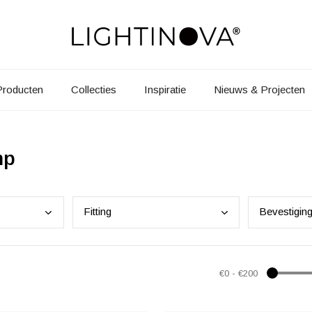
Producten
Collecties
Inspiratie
Nieuws & Projecten
mp
Fitt
ing
Beve
stigin
€0
-
€200