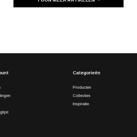
ount
Categorieën
n
Producten
lingen
Collecties
s
Inspiratie
glijst