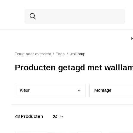
Terug naar overzicht
Tags
walllamp
Producten getagd met wallla
Kleu
r
Mont
age
48 Producten