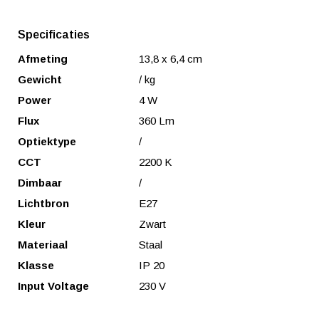
Specificaties
Afmeting
13,8 x 6,4 cm
Gewicht
/ kg
Power
4 W
Flux
360 Lm
Optiektype
/
CCT
2200 K
Dimbaar
/
Lichtbron
E27
Kleur
Zwart
Materiaal
Staal
Klasse
IP 20
Input Voltage
230 V