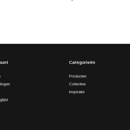
ount
Categorieën
n
Producten
lingen
Collecties
s
Inspiratie
glijst