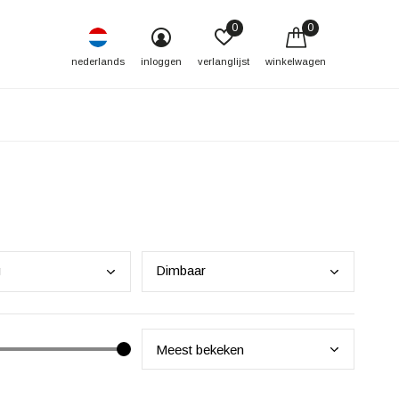
0
0
nederlands
inloggen
verlanglijst
winkelwagen
g
Dimb
aar