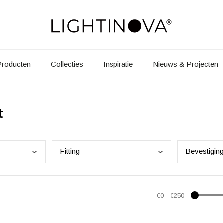
Producten
Collecties
Inspiratie
Nieuws & Projecten
t
Fitt
ing
Beve
stigin
€0
-
€250