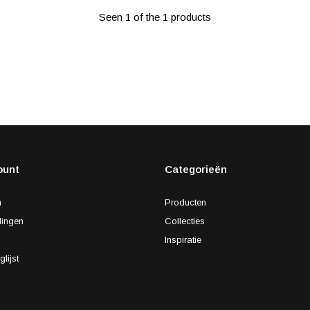
Seen 1 of the 1 products
ount
Categorieën
n
Producten
lingen
Collecties
s
Inspiratie
glijst