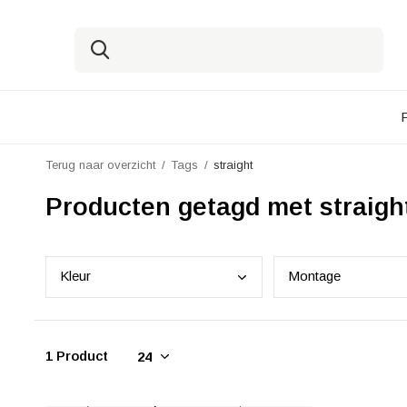
Terug naar overzicht
Tags
straight
Producten getagd met straigh
Kleu
r
Mont
age
1 Product