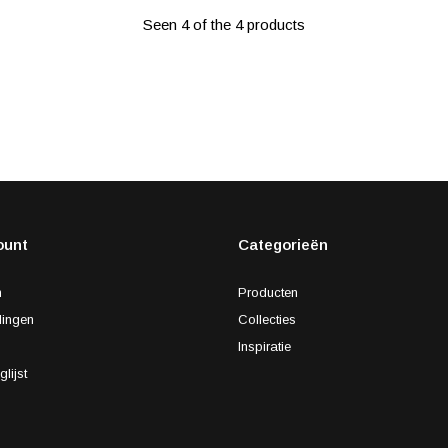
Seen 4 of the 4 products
ount
Categorieën
n
Producten
lingen
Collecties
s
Inspiratie
glijst