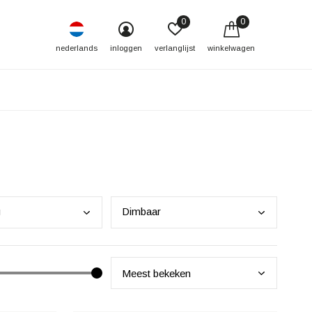
0
0
nederlands
inloggen
verlanglijst
winkelwagen
g
Dimb
aar