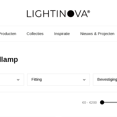
Producten
Collecties
Inspiratie
Nieuws & Projecten
dlamp
Fitt
ing
Beve
stigin
€0
-
€200