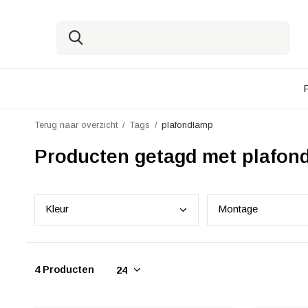
Terug naar overzicht
Tags
plafondlamp
Producten getagd met plafon
Kleu
r
Mont
age
4 Producten