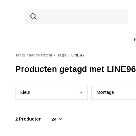
Terug naar overzicht
Tags
LINE96
Producten getagd met LINE96
Kleu
r
Mont
age
2 Producten