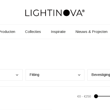
Producten
Collecties
Inspiratie
Nieuws & Projecten
Fitt
ing
Beve
stigin
€0
-
€250