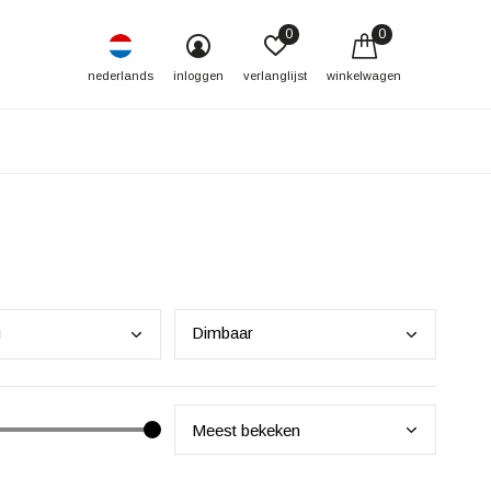
0
0
nederlands
inloggen
verlanglijst
winkelwagen
g
Dimb
aar