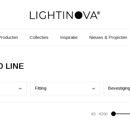
Producten
Collecties
Inspiratie
Nieuws & Projecten
0 LINE
Fitt
ing
Beve
stigin
€0
-
€200