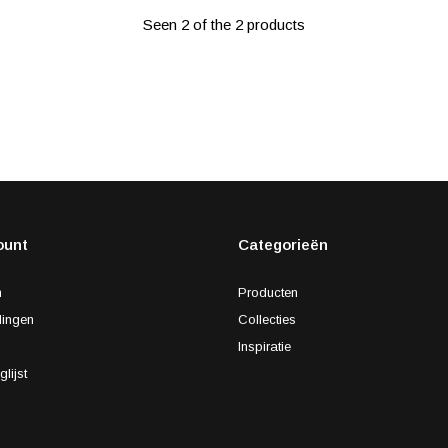
Seen 2 of the 2 products
ount
Categorieën
n
Producten
lingen
Collecties
s
Inspiratie
glijst