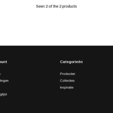
Seen 2 of the 2 products
ount
Categorieën
n
Producten
lingen
Collecties
s
Inspiratie
glijst