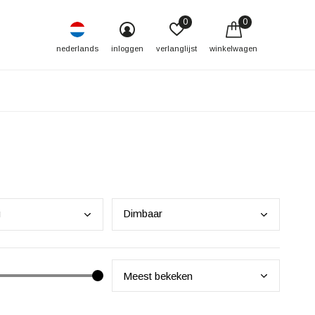
0
0
nederlands
inloggen
verlanglijst
winkelwagen
g
Dimb
aar