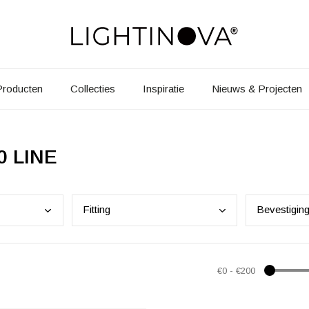
Producten
Collecties
Inspiratie
Nieuws & Projecten
0 LINE
Fitt
ing
Beve
stigin
€0
-
€200