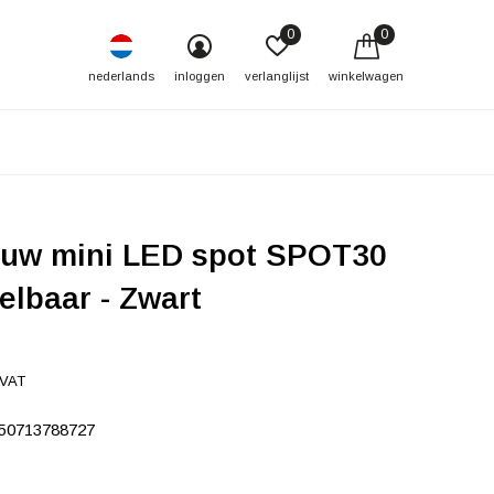
0
0
nederlands
inloggen
verlanglijst
winkelwagen
ouw mini LED spot SPOT30
elbaar - Zwart
 VAT
50713788727