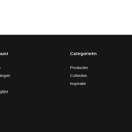
ount
Categorieën
n
Producten
lingen
Collecties
s
Inspiratie
glijst