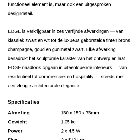
functioneel element is, maar ook een uitgesproken
designdetail.
EDGE is verkrijgbaar in zes verfijnde afwerkingen — van
klassiek zwart en wit tot de luxueus geborstelde tinten brons,
champagne, goud en gunmetal zwart. Elke afwerking
benadrukt het sculpturale karakter van het ontwerp en laat
EDGE naadloos opgaan in uiteenlopende interieurs — van
residentieel tot commercieel en hospitality — steeds met
een vleugje architecturale elegantie.
Specificaties
Afmeting
150 x 150 x 75mm
Gewicht
1,05 kg
Power
2 x 4.5 W
Flux
2 x 540 Lm