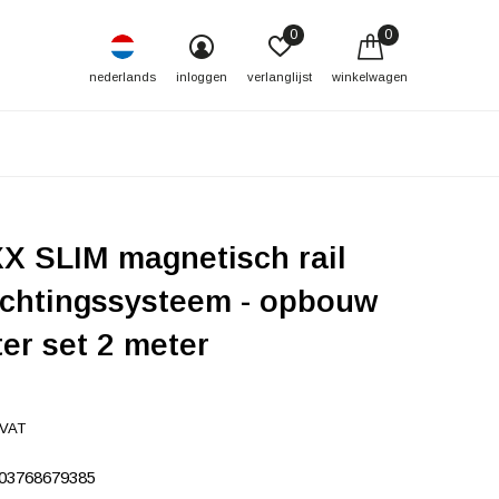
0
0
nederlands
inloggen
verlanglijst
winkelwagen
X SLIM magnetisch rail
ichtingssysteem - opbouw
ter set 2 meter
 VAT
03768679385