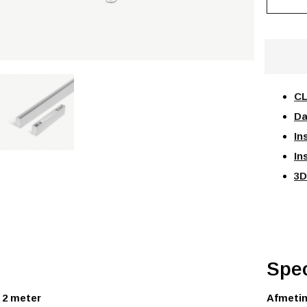
CL
Da
In
In
3D
Spec
 2 meter
Afmeti