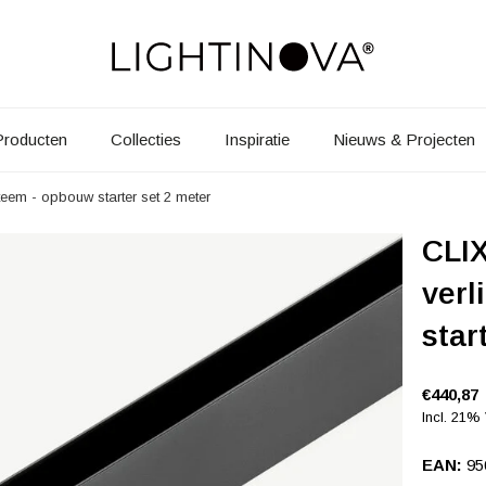
Producten
Collecties
Inspiratie
Nieuws & Projecten
teem - opbouw starter set 2 meter
CLIX
verl
star
€440,87
Incl. 21%
EAN:
95