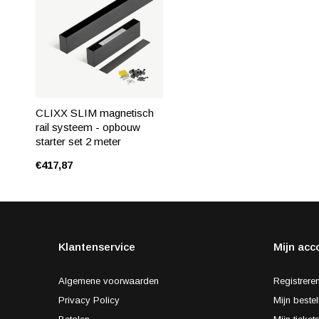
CLIXX SLIM magnetisch
rail systeem - opbouw
starter set 2 meter
€417,87
Klantenservice
Mijn acc
Algemene voorwaarden
Registrere
Privacy Policy
Mijn bestel