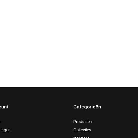
ount
Categorieën
n
Producten
lingen
Collecties