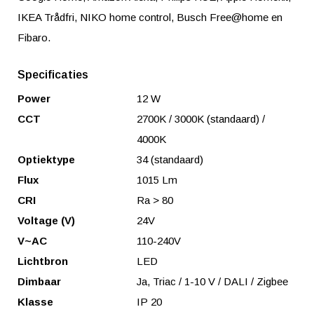
IKEA Trådfri, NIKO home control, Busch Free@home en
Fibaro.
Specificaties
Power
12 W
CCT
2700K / 3000K (standaard) /
4000K
Optiektype
34 (standaard)
Flux
1015 Lm
CRI
Ra > 80
Voltage (V)
24V
V~AC
110-240V
Lichtbron
LED
Dimbaar
Ja, Triac / 1-10 V / DALI / Zigbee
Klasse
IP 20