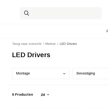
Terug naar overzicht
Merken
LED Drivers
LED Drivers
Mont
age
Beve
stiging
6 Producten