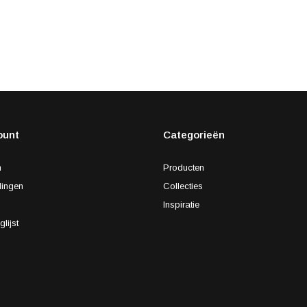
ount
Categorieën
n
Producten
lingen
Collecties
s
Inspiratie
glijst