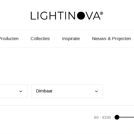
Producten
Collecties
Inspiratie
Nieuws & Projecten
Dimb
aar
€0
-
€150