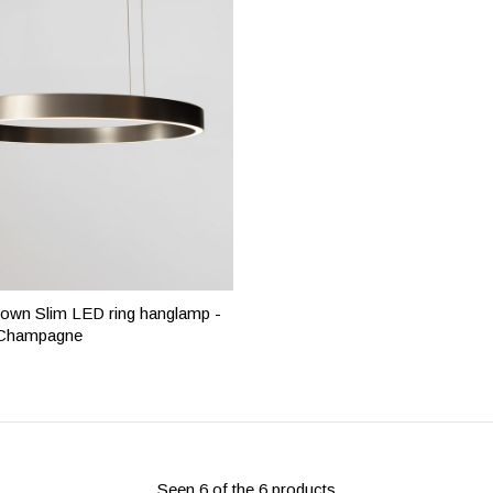
wn Slim LED ring hanglamp -
 Champagne
Seen 6 of the 6 products