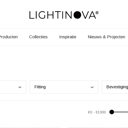
Producten
Collecties
Inspiratie
Nieuws & Projecten
Fitt
ing
Beve
stigin
€0
-
€1000