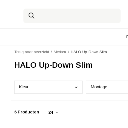
Terug naar overzicht
Merken
HALO Up-Down Slim
HALO Up-Down Slim
Kleu
r
Mont
age
6 Producten