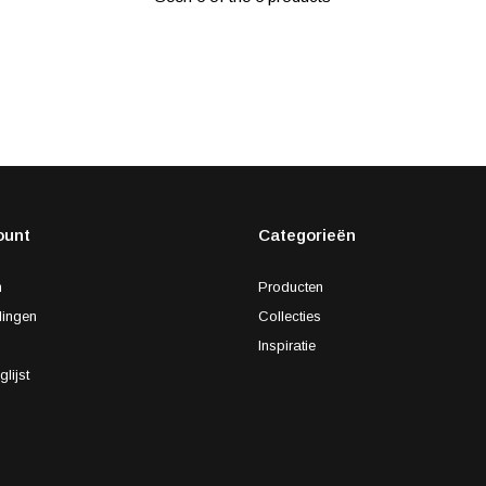
ount
Categorieën
n
Producten
lingen
Collecties
s
Inspiratie
glijst