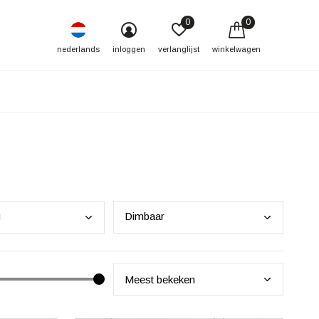
0
0
nederlands
inloggen
verlanglijst
winkelwagen
g
Dimb
aar