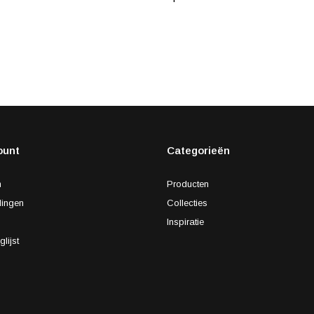
ount
Categorieën
n
Producten
lingen
Collecties
s
Inspiratie
glijst