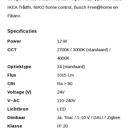
IKEA Trådfri, NIKO home control, Busch Free@home en
Fibaro.
Specificaties
Power
12 W
CCT
2700K / 3000K (standaard) /
4000K
Optiektype
34 (standaard)
Flux
1015 Lm
CRI
Ra > 80
Voltage (V)
24V
V~AC
110-240V
Lichtbron
LED
Dimbaar
Ja, Triac / 1-10 V / DALI / Zigbee
Klasse
IP 20